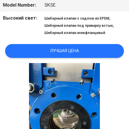
ЗАВОДУ
Model Number:
SKSE
Высокий свет:
,
Шиберный клапан с седлом из EPDM
КОНТРОЛЬ
,
Шиберный клапан под приварку встык
Шиберный клапан межфланцевый
КАЧЕСТВА
ЛУЧШАЯ ЦЕНА
СВЯЖИТЕСЬ
С
НАМИ
НОВОСТИ
ЗАПРОСИТЕ