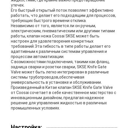
жидкостями, где крайне важно предотвращение
утечек.
Его быстрый открытый поток позволяет эффективно
работать, что делает его подходящим для процессов,
требующих быстрого времени отклика.
Независимо от того, является ли он ручным,
электрическим, пневматическим или другими типами
работы, клапан ножа Coosai SKSE может быть
настроен для удовлетворения конкретных
требований.Эта гибкость в типе работы делает его
адаптивным к различным системам управления и
процессам автоматизации.
С возможностями подключения, такими как фланц,
задница сварки и розетки сварки, SKSE Knife Gate
Valve может быть легко интегрирован в различные
системы трубопроводов,обеспечивая
универсальность в установке и обслуживании.
Произведенный в Китае клапан SKSE Knife Gate Valve
от Coosai сочетает в себе качественное мастерство с
инновационным дизайном, предлагая надежное
решение для управления жидкостью в различных
промышленных условиях.
Настройка: