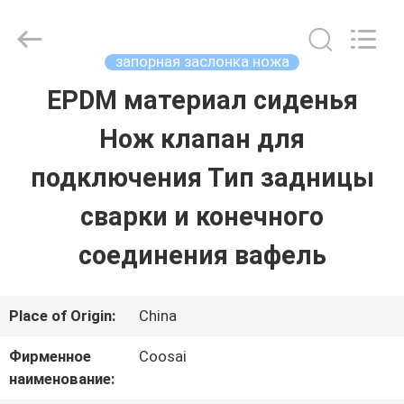
2026
COOSAI
valve
group.
запорная заслонка ножа
All
Rights
EPDM материал сиденья
ДОМОЙ
Reserved.
Нож клапан для
ПРОДУКТЫ
подключения Тип задницы
сварки и конечного
О
соединения вафель
НАС
Place of Origin:
China
ЭКСКУРСИЯ
Фирменное
Coosai
ПО
наименование: