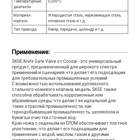
Температурный
0-200°С
диапазон
Материал
Углеродистая сталь, нержавеющая сталь,
корпуса
сплавная сталь и т.д.
Тип привода
Левер, передача, цилиндр и т.д.
Применение:
SKSE Knife Gate Valve от Coosai - это универсальный
продукт, предназначенный для широкого спектра
применений и сценариев.что делает его подходящим
для требовательных промышленных условий.
С возможностью использования дуплексного
стального ножевого клапана, модель SKSE также
способна обрабатывать коррозионные или
абразивные среды, что делает ее идеальной для
таких отраслей промышленности, как
горнодобывающая промышленность, целлюлоза и
бумага,и очистки сточных вод.
Кран ножа с сиденьем из EPDM обеспечивает плотное
уплотнение, что делает его подходящим для
применения с водой, маслом, газом и другими