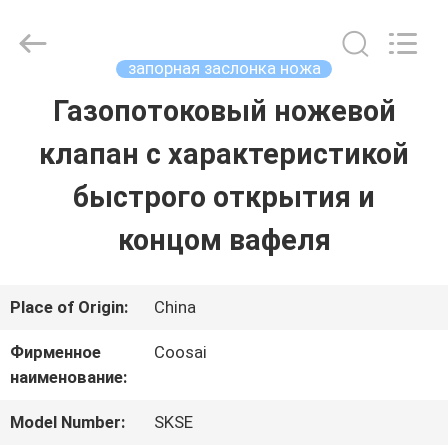
2026
COOSAI
valve
group.
запорная заслонка ножа
All
Rights
Газопотоковый ножевой
ДОМОЙ
Reserved.
клапан с характеристикой
ПРОДУКТЫ
быстрого открытия и
концом вафеля
О
НАС
Place of Origin:
China
Фирменное
Coosai
ЭКСКУРСИЯ
наименование:
ПО
Model Number:
SKSE