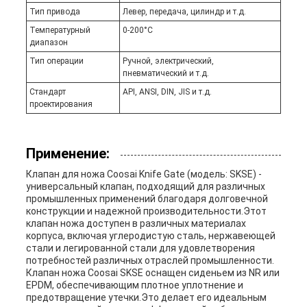
Тип привода
Левер, передача, цилиндр и т.д.
Температурный
0-200°С
диапазон
Тип операции
Ручной, электрический,
пневматический и т.д.
Стандарт
API, ANSI, DIN, JIS и т.д.
проектирования
Применение:
Клапан для ножа Coosai Knife Gate (модель: SKSE) -
универсальный клапан, подходящий для различных
промышленных применений благодаря долговечной
конструкции и надежной производительности.Этот
клапан ножа доступен в различных материалах
корпуса, включая углеродистую сталь, нержавеющей
стали и легированной стали для удовлетворения
потребностей различных отраслей промышленности.
Клапан ножа Coosai SKSE оснащен сиденьем из NR или
EPDM, обеспечивающим плотное уплотнение и
предотвращение утечки.Это делает его идеальным