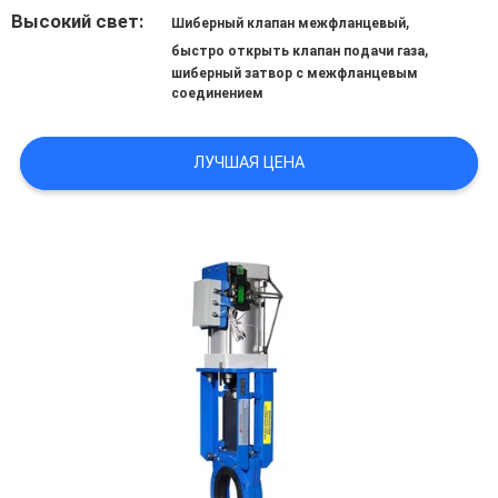
ЗАВОДУ
Высокий свет:
,
Шиберный клапан межфланцевый
,
быстро открыть клапан подачи газа
шиберный затвор с межфланцевым
КОНТРОЛЬ
соединением
КАЧЕСТВА
ЛУЧШАЯ ЦЕНА
СВЯЖИТЕСЬ
С
НАМИ
НОВОСТИ
ЗАПРОСИТЕ