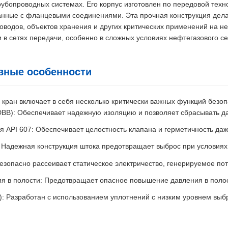
убопроводных системах. Его корпус изготовлен по передовой техно
занные с фланцевыми соединениями. Эта прочная конструкция дел
оводов, объектов хранения и других критических применений на 
в сетях передачи, особенно в сложных условиях нефтегазового се
вные особенности
кран включает в себя несколько критически важных функций безоп
DBB): Обеспечивает надежную изоляцию и позволяет сбрасывать да
 API 607: Обеспечивает целостность клапана и герметичность даж
 Надежная конструкция штока предотвращает выброс при условиях
Безопасно рассеивает статическое электричество, генерируемое по
ия в полости: Предотвращает опасное повышение давления в полос
): Разработан с использованием уплотнений с низким уровнем выб