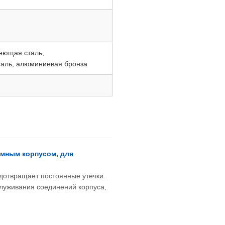
веющая сталь,
сталь, алюминиевая бронза
емным корпусом, для
дотвращает постоянные утечки.
служивания соединений корпуса,