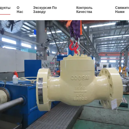
дукты
О
Экскурсия По
Контроль
Свяжит
Нас
Заводу
Качества
Нами