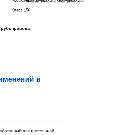
Ручной/пневматический/электрический
Класс 150
 трубопровода
,
именений в
аботанный для постоянной,