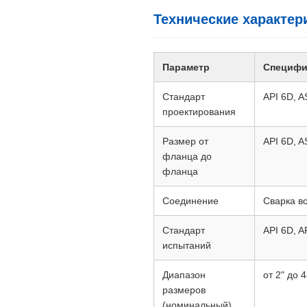
Технические характер
Параметр
Специфи
Стандарт
API 6D, 
проектирования
Размер от
API 6D, 
фланца до
фланца
Соединение
Сварка в
Стандарт
API 6D, A
испытаний
Диапазон
от 2" до 4
размеров
(номинальный)