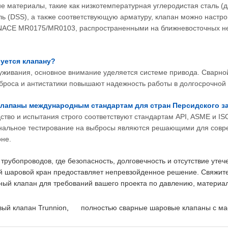
е материалы, такие как низкотемпературная углеродистая сталь (д
 (DSS), а также соответствующую арматуру, клапан можно настрои
 NACE MR0175/MR0103, распространенными на ближневосточных н
уется клапану?
уживания, основное внимание уделяется системе привода. Сварной
броса и антистатики повышают надежность работы в долгосрочной 
клапаны международным стандартам для стран Персидского з
ство и испытания строго соответствуют стандартам API, ASME и I
ональное тестирование на выбросы являются решающими для совр
оне.
трубопроводов, где безопасность, долговечность и отсутствие уте
й шаровой кран предоставляет непревзойденное решение. Свяжит
ный клапан для требований вашего проекта по давлению, материал
ый клапан Trunnion
,
полностью сварные шаровые клапаны с ма