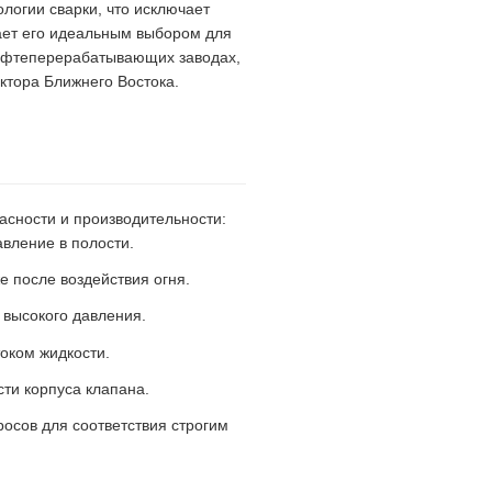
логии сварки, что исключает
ает его идеальным выбором для
нефтеперерабатывающих заводах,
ктора Ближнего Востока.
асности и производительности:
вление в полости.
е после воздействия огня.
 высокого давления.
током жидкости.
ти корпуса клапана.
росов для соответствия строгим