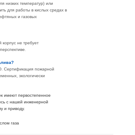
ля низких температур) или
ть для работы в кислых средах в
ефтяных и газовых
 корпус не требует
перспективе.
алива?
SO. Сертификация пожарной
еменных, экологически
чек имеют первостепенное
есь с нашей инженерной
у и приводу.
слом газа