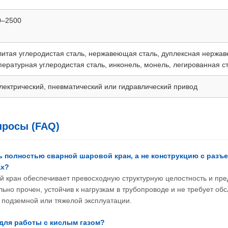
0–2500
литая углеродистая сталь, нержавеющая сталь, дуплексная нержа
пературная углеродистая сталь, инконель, монель, легированная 
электрический, пневматический или гидравлический привод
просы (FAQ)
ь полностью сварной шаровой кран, а не конструкцию с разъ
ах?
й кран обеспечивает превосходную структурную целостность и пре
льно прочен, устойчив к нагрузкам в трубопроводе и не требует об
 подземной или тяжелой эксплуатации.
 для работы с кислым газом?