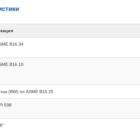
истики
кация
ASME B16.34
ASME B16.10
стык (BW) по ASME B16.25
PI 598
8"