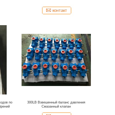
контакт
водов по
300LB Взвешенный баланс давления
брений
Смазанный клапан