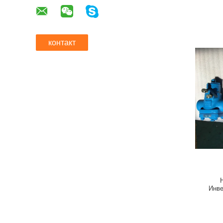
контакт
Инве