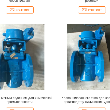
600LB клапан
розеткой
контакт
контакт
с мягким сиденьем для химической
Клапан клапанного типа для за
промышленности
производству химических удо