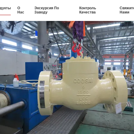
дукты
О
Экскурсия По
Контроль
Свяжит
Нас
Заводу
Качества
Нами