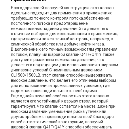
Благодаря своей плавучей конструкции, этот клапан
идеально подходит для применения в приложениях,
требующих точного контроля потока.обеспечение
постоянного потока и предотвращение
нежелательных падений давленияЭто делает его
отличным выбором для использования в приложениях,
где критически важен точный контроль, например, в
химической обработке или добыче нефти и газа.
В дополнение к его точным возможностям управления
потоком, плавучий шаровой клапан Q41F/Q41Y также
доступен в различных номиналах давления, что
делает его подходящим для использования в широком
диапазоне условий.С номинальным давлением
CL1500/1500LB, этот клапан способен выдерживать
высокое давление, что делает его отличным выбором
для использования в промышленных условиях, где
надежная производительность необходима.
Еще одной ключевой особенностью этого клапана
является его устойчивый к взрыву ствол, который
гарантирует, что клапан остается на месте, даже при
высоком давлении.уменьшение риска утечек или
других проблем с производительностьюИ благодаря
своей антистатической конструкции, плавучий
шаровой клапан Q41F/Q41Y способен обеспечивать