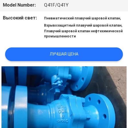
ЗАВОДУ
Model Number:
Q41F/Q41Y
Высокий свет:
,
Пневматический плавучий шаровой клапан
КОНТРОЛЬ
,
Взрывозащитный плавучий шаровой клапан
Плавучий шаровой клапан нефтехимической
КАЧЕСТВА
промышленности
ЛУЧШАЯ ЦЕНА
СВЯЖИТЕСЬ
С
НАМИ
НОВОСТИ
ЗАПРОСИТЕ