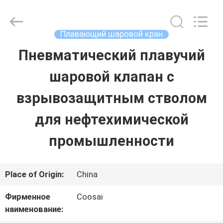
2026
COOSAI
valve
group.
Плавающий шаровой кран
All
Rights
Пневматический плавучий
ДОМОЙ
Reserved.
шаровой клапан с
ПРОДУКТЫ
взрывозащитным стволом
для нефтехимической
О
промышленности
НАС
Place of Origin:
China
ЭКСКУРСИЯ
Фирменное
Coosai
ПО
наименование: