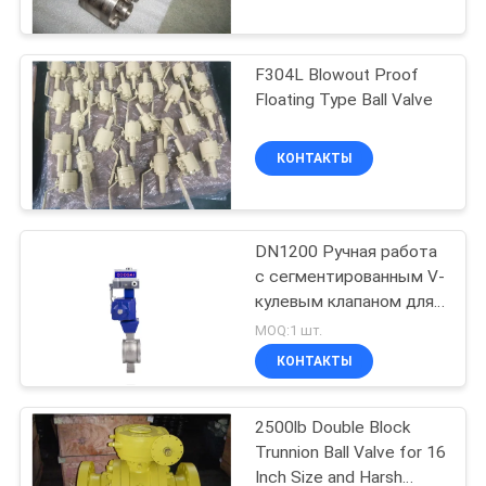
КОНТРОЛЬ
КАЧЕСТВА
F304L Blowout Proof
Floating Type Ball Valve
СВЯЖИТЕСЬ
С
КОНТАКТЫ
НАМИ
DN1200 Ручная работа
НОВОСТИ
с сегментированным V-
кулевым клапаном для
систем высокого
ЗАПРОСИТЕ
MOQ:1 шт.
давления
КОНТАКТЫ
ЦИТАТУ
2500lb Double Block
КАРТА
Trunnion Ball Valve for 16
САЙТА
Inch Size and Harsh