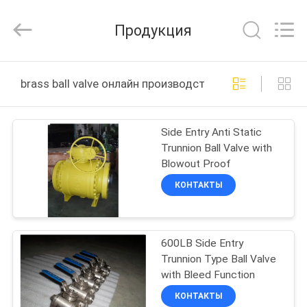
COOSAI
valve
group.
Продукция
All
Rights
Reserved.
ДОМОЙ
brass ball valve онлайн производство
ПРОДУКТЫ
Side Entry Anti Static
Trunnion Ball Valve with
О
Blowout Proof
НАС
КОНТАКТЫ
ЭКСКУРСИЯ
600LB Side Entry
ПО
Trunnion Type Ball Valve
ЗАВОДУ
with Bleed Function
КОНТАКТЫ