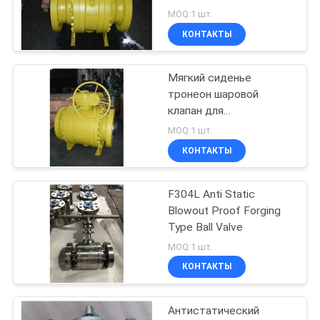
Environments
MOQ:1 шт.
PRIVACY
КОНТАКТЫ
POLICY
Мягкий сиденье
тронеон шаровой
клапан для
антистатических
MOQ:1 шт.
приложений и
КОНТАКТЫ
кровотечения
F304L Anti Static
Blowout Proof Forging
Type Ball Valve
MOQ:1 шт.
КОНТАКТЫ
Антистатический