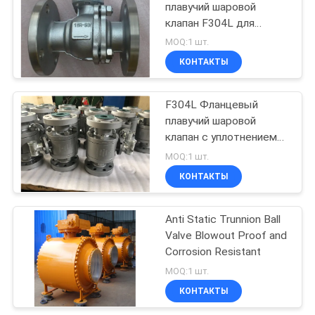
плавучий шаровой
клапан F304L для
промышленности
MOQ:1 шт.
КОНТАКТЫ
F304L Фланцевый
плавучий шаровой
клапан с уплотнением
вниз по течению для
MOQ:1 шт.
промышленной
КОНТАКТЫ
эксплуатации
Anti Static Trunnion Ball
Valve Blowout Proof and
Corrosion Resistant
MOQ:1 шт.
КОНТАКТЫ