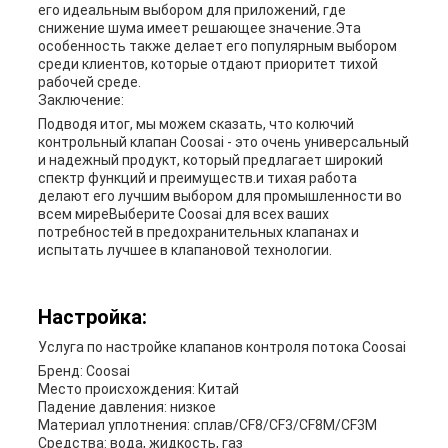
его идеальным выбором для приложений, где
снижение шума имеет решающее значение.Эта
особенность также делает его популярным выбором
среди клиентов, которые отдают приоритет тихой
рабочей среде.
Заключение:
Подводя итог, мы можем сказать, что колючий
контрольный клапан Coosai - это очень универсальный
и надежный продукт, который предлагает широкий
спектр функций и преимуществ.и тихая работа
делают его лучшим выбором для промышленности во
всем миреВыберите Coosai для всех ваших
потребностей в предохранительных клапанах и
испытать лучшее в клапановой технологии.
Настройка:
Услуга по настройке клапанов контроля потока Coosai
Бренд: Coosai
Место происхождения: Китай
Падение давления: низкое
Материал уплотнения: сплав/CF8/CF3/CF8M/CF3M
Средства: вода, жидкость, газ