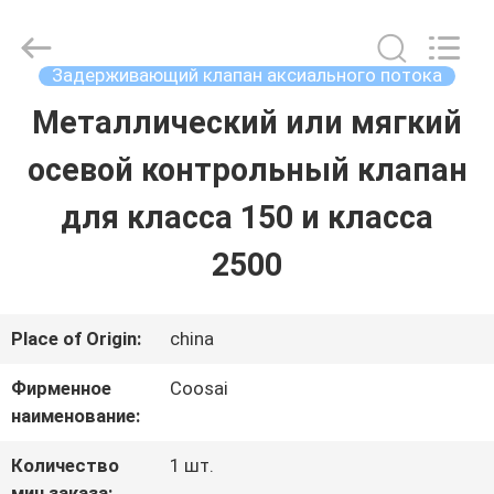
2026
COOSAI
valve
group.
Задерживающий клапан аксиального потока
All
Rights
Металлический или мягкий
ДОМОЙ
Reserved.
осевой контрольный клапан
ПРОДУКТЫ
для класса 150 и класса
2500
О
НАС
Place of Origin:
china
Фирменное
Coosai
ЭКСКУРСИЯ
наименование:
ПО
Количество
1 шт.
мин заказа: