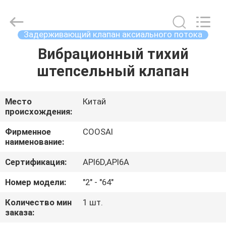
COOSAI
valve
group.
All
Rights
Задерживающий клапан аксиального потока
Reserved.
Вибрационный тихий
ДОМОЙ
штепсельный клапан
ПРОДУКТЫ
Место
Китай
происхождения:
О
НАС
Фирменное
COOSAI
наименование:
Сертификация:
API6D,API6A
ЭКСКУРСИЯ
ПО
Номер модели:
"2" - "64"
ЗАВОДУ
Количество мин
1 шт.
заказа: