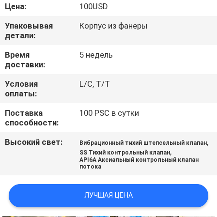
КОНТРОЛЬ
Цена:
100USD
КАЧЕСТВА
Упаковывая
Корпус из фанеры
детали:
СВЯЖИТЕСЬ
Время
5 недель
доставки:
С
Условия
L/C, T/T
НАМИ
оплаты:
Поставка
100 PSC в сутки
НОВОСТИ
способности:
Высокий свет:
,
Вибрационный тихий штепсельный клапан
ЗАПРОСИТЕ
,
SS Тихий контрольный клапан
API6A Аксиальный контрольный клапан
ЦИТАТУ
потока
КАРТА
ЛУЧШАЯ ЦЕНА
САЙТА