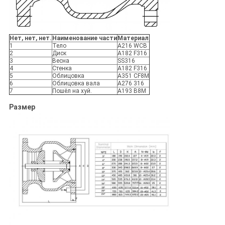
Нет, нет, нет.
Наименование части
Материал
1
Тело
A216 WCB
2
Диск
A182 F316
3
Весна
SS316
4
Стенка
A182 F316
5
Облицовка
A351 CF8M
6
Облицовка вала
A276 316
7
Пошёл на хуй.
A193 B8M
Размер