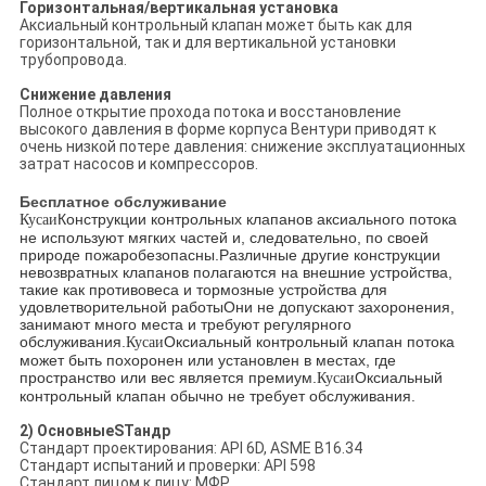
Горизонтальная/вертикальная установка
Аксиальный контрольный клапан может быть как для
горизонтальной, так и для вертикальной установки
трубопровода.
Снижение давления
Полное открытие прохода потока и восстановление
высокого давления в форме корпуса Вентури приводят к
очень низкой потере давления: снижение эксплуатационных
затрат насосов и компрессоров.
Бесплатное обслуживание
Конструкции контрольных клапанов аксиального потока
Кусаи
не используют мягких частей и, следовательно, по своей
природе пожаробезопасны.Различные другие конструкции
невозвратных клапанов полагаются на внешние устройства,
такие как противовеса и тормозные устройства для
удовлетворительной работыОни не допускают захоронения,
занимают много места и требуют регулярного
обслуживания.
Оксиальный контрольный клапан потока
Кусаи
может быть похоронен или установлен в местах, где
пространство или вес является премиум.
Оксиальный
Кусаи
контрольный клапан обычно не требует обслуживания.
2) Основные
S
Тандр
Стандарт проектирования: API 6D, ASME B16.34
Стандарт испытаний и проверки: API 598
Стандарт лицом к лицу: МФР