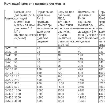
Крутящий момент клапана сегмента
Нормальное
Нормальное
Нормальное
Нормальное
Нор
давление PN16,
давление
давление
давление
дав
Размер
крутящий
PN16,
PN25,
PN40,
PN63
момент при
крутящий
крутящий
крутящий
крут
максимальном
момент при
момент при
момент при
моме
давлении 1,0
максимальном
максимальном
максимальном
мак
МПа
давлении
давлении
давлении 3,0
дав
((Металлическое
1,0Mpa
2.0Mpa
МПа ((мягкое и
5,0M
сиденье)
((мягкое
((мягкое и
металлическое
((мя
сиденье)
металлическое
сиденье)
мета
сиденье)
сиде
DN25
20
20
30
70
150
DN32
25
25
36
90
230
DN40
30
30
40
140
270
DN50
35
35
42
150
520
DN65
50
50
62
300
640
DN80
60
80
95
300
640
DN100
80
120
140
420
900
DN125
110
180
220
600
160
DN150
170
300
360
950
160
DN200
240
500
590
1500
270
DN250
430
900
1100
2300
470
DN300
600
1400
1500
3500
700
DN350
1200
2000
2500
6200
930
DN400
1800
3200
4000
7200
130
DN450
3000
4500
5600
11000
173
DN500
4600
6500
8200
12500
220