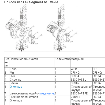
Список частей Segment ball vavle
Нет,
Наименование части
Количество
Материал
нет,
нет.
1
Тело
1
WCB
CF8
2
Мяч
1
CF8+Cr
CF8+Cr
3
Пин
2
SS304
SS304
4
Сиденье
1
SS304+STL
SS304+S
5
Весна
1
SS316
SS316
6
О-кольцо
1
Фторированный
Фториро
каучук
каучук
7
самосмазывающийся
подшипник
1
SS304+PTFE
SS304+P
8
Нижняя часть стебля
1
20Cr13
SS304
9
О кольце
1
Фторированный
Фториро
каучук
каучук