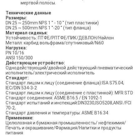
мертвой полосы.
Технические данные
Размеры:
DN 25 ~ 250mm NPS 1 ′′ - 10 ′′ (тип пластинки)
DN 25 ~ 500mm NPS 1 ′′-20 ′′ (тип фланца)
Материал сиденья:
Устойчивость: ПТФЕ/РПТФЕ/ПИК/ДЕВЛОН/Найлон
Металл: карбид вольфрама/спутниковый/Ni60
Нагрузка:
PN 10/16
ANSI 150/300
Действующее устройство:
Однодействующий/двойной действующий пневматический
исполнитель/электрический исполнитель
Стандарт:
Стандарт лицом к лицу (соединение фланца):ISA S75.04,
IEC/DIN 534-3-2
Стандарт лицом к лицу (соединение с пластинкой): MFR STD
Стандарт соединения: ASME B16.5 / EN 1092-1
Стандарт испытаний и инспекций:DIN3230,ISO5208,ANSI /FCI
70-2,
Стандарт давления и температуры: ASME B16.34
Применение:
Целюлозная и бумажная промышленность/ нефтехимия/
Печать и окрашивание/Фармация/Напитки и продукты
питания