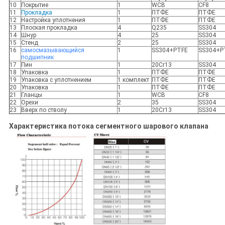
10
Покрытие
1
WCB
CF8
11
Прокладка
1
ПТФЕ
ПТФЕ
12
Настройка уплотнения
1
ПТФЕ
ПТФЕ
13
Плоская прокладка
4
Q235
SS304
14
Шнур
4
25
SS304
15
Стенд
2
25
SS304
16
самосмазывающийся
1
SS304+PTFE
SS304+P
подшипник
17
Пин
1
20Cr13
SS304
18
Упаковка
1
ПТФЕ
ПТФЕ
19
Упаковка с уплотнением
1 комплект
ПТФЕ
ПТФЕ
20
Упаковка
1
ПТФЕ
ПТФЕ
21
Гланцы
1
WCB
CF8
22
Орехи
2
35
SS304
23
Вверх по стволу
1
20Cr13
SS304
Характеристика потока сегментного шарового клапана