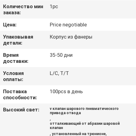
КОНТРОЛЬ
Количество мин
1pc
заказа:
КАЧЕСТВА
Цена:
Price negotiable
СВЯЖИТЕСЬ
Упаковывая
Корпус из фанеры
С
детали:
НАМИ
Время
35-50 дни
доставки:
НОВОСТИ
Условия
L/C, T/T
оплаты:
Поставка
100pcs в день
ЗАПРОСИТЕ
способности:
ЦИТАТУ
Высокий свет:
v клапан шарового пневматического
привода отвода
,
КАРТА
отталкивающий от абразии шаровой
клапан
САЙТА
,
,
установленный на трюнионе