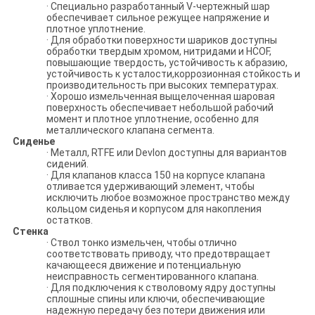
· Специально разработанный V-чертежный шар
обеспечивает сильное режущее напряжение и
плотное уплотнение.
· Для обработки поверхности шариков доступны
обработки твердым хромом, нитридами и HCOF,
повышающие твердость, устойчивость к абразию,
устойчивость к усталости,коррозионная стойкость и
производительность при высоких температурах.
· Хорошо измельченная выщелоченная шаровая
поверхность обеспечивает небольшой рабочий
момент и плотное уплотнение, особенно для
металлического клапана сегмента.
Сиденье
· Металл, RTFE или Devlon доступны для вариантов
сидений.
· Для клапанов класса 150 на корпусе клапана
отливается удерживающий элемент, чтобы
исключить любое возможное пространство между
кольцом сиденья и корпусом для накопления
остатков.
Стенка
· Ствол тонко измельчен, чтобы отлично
соответствовать приводу, что предотвращает
качающееся движение и потенциальную
неисправность сегментированного клапана.
· Для подключения к стволовому ядру доступны
сплошные спины или ключи, обеспечивающие
надежную передачу без потери движения или