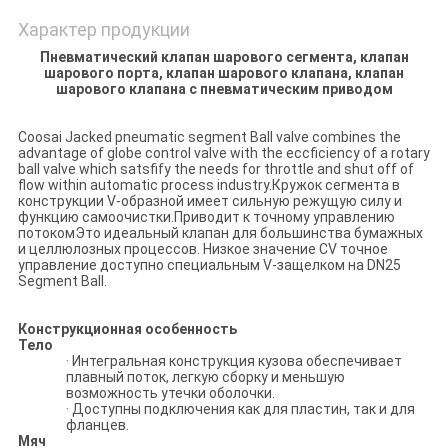
Характер продукции
Пневматический клапан шарового сегмента, клапан
шарового порта, клапан шарового клапана, клапан
шарового клапана с пневматическим приводом
Coosai Jacked pneumatic segment Ball valve combines the
advantage of globe control valve with the eccficiency of a rotary
ball valve which satsfify the needs for throttle and shut off of
flow within automatic process industry.Кружок сегмента в
конструкции V-образной имеет сильную режущую силу и
функцию самоочистки.Приводит к точному управлению
потокомЭто идеальный клапан для большинства бумажных
и целлюлозных процессов. Низкое значение CV точное
управление доступно специальным V-защелком на DN25
Segment Ball.
Конструкционная особенность
Тело
· Интегральная конструкция кузова обеспечивает
плавный поток, легкую сборку и меньшую
возможность утечки оболочки.
· Доступны подключения как для пластин, так и для
фланцев.
Мяч