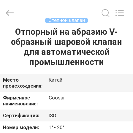
COOSAI
valve
group.
All
Rights
Степной клапан
Reserved.
Отпорный на абразию V-
ДОМОЙ
образный шаровой клапан
ПРОДУКТЫ
для автоматической
промышленности
О
НАС
Место
Китай
происхождения:
ЭКСКУРСИЯ
Фирменное
Coosai
наименование:
ПО
Сертификация:
ISO
ЗАВОДУ
Номер модели:
1" - 20"