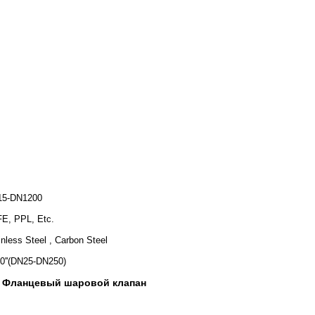
15-DN1200
E, PPL, Etc.
inless Steel , Carbon Steel
-10''(DN25-DN250)
Фланцевый шаровой клапан
,