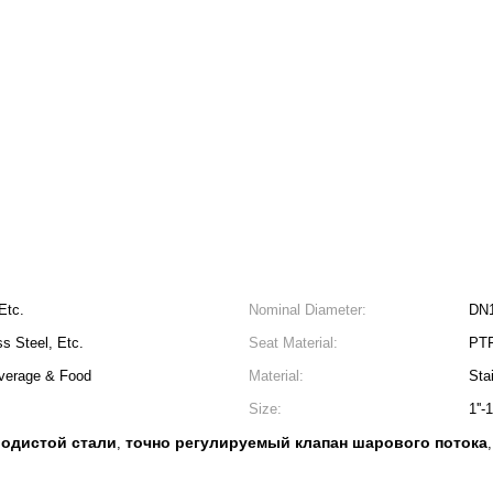
Etc.
Nominal Diameter:
DN
ss Steel, Etc.
Seat Material:
PTF
verage & Food
Material:
Sta
Size:
1''
родистой стали
точно регулируемый клапан шарового потока
,