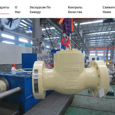
дукты
О
Экскурсия По
Контроль
Свяжит
Нас
Заводу
Качества
Нами