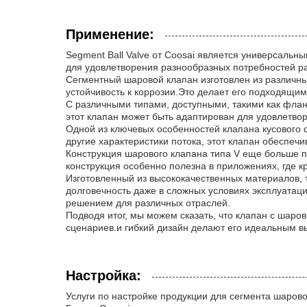
Применение:
Segment Ball Valve от Coosai является универсаль
для удовлетворения разнообразных потребностей р
Сегментный шаровой клапан изготовлен из различны
устойчивость к коррозии.Это делает его подходящим
С различными типами, доступными, такими как фланц
этот клапан может быть адаптирован для удовлетво
Одной из ключевых особенностей клапана кусового 
другие характеристики потока, этот клапан обеспеч
Конструкция шарового клапана типа V еще больше п
конструкция особенно полезна в приложениях, где 
Изготовленный из высококачественных материалов, 
долговечность даже в сложных условиях эксплуатац
решением для различных отраслей.
Подводя итог, мы можем сказать, что клапан с шар
сценариев.и гибкий дизайн делают его идеальным 
Настройка:
Услуги по настройке продукции для сегмента шарово