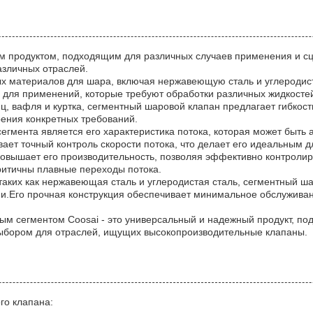
ным продуктом, подходящим для различных случаев применения и сц
азличных отраслей.
х материалов для шара, включая нержавеющую сталь и углеродист
 для применений, которые требуют обработки различных жидкостей 
, вафля и куртка, сегментный шаровой клапан предлагает гибкост
рения конкретных требований.
сегмента является его характеристика потока, которая может быть
ивает точный контроль скорости потока, что делает его идеальным 
овышает его производительность, позволяя эффективно контролир
критичны плавные переходы потока.
таких как нержавеющая сталь и углеродистая сталь, сегментный ш
ии.Его прочная конструкция обеспечивает минимальное обслужива
овым сегментом Coosai - это универсальный и надежный продукт, п
выбором для отраслей, ищущих высокопроизводительные клапаны.
го клапана: