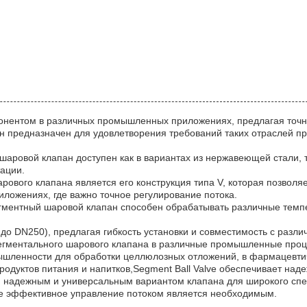
онентом в различных промышленных приложениях, предлагая точн
н предназначен для удовлетворения требований таких отраслей п
аровой клапан доступен как в вариантах из нержавеющей стали, та
ации.
ового клапана является его конструкция типа V, которая позволя
иложениях, где важно точное регулирование потока.
гментный шаровой клапан способен обрабатывать различные темпе
5 до DN250), предлагая гибкость установки и совместимость с раз
егментального шарового клапана в различные промышленные проц
ышленности для обработки целлюлозных отложений, в фармацевти
одуктов питания и напитков,Segment Ball Valve обеспечивает над
ся надежным и универсальным вариантом клапана для широкого с
где эффективное управление потоком является необходимым.