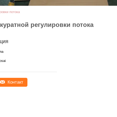
ровки потока
куратной регулировки потока
ция
ina
osai
Контакт