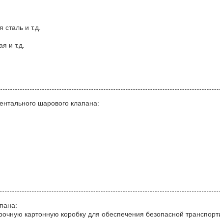
сталь и т.д.
я и т.д.
ментального шарового клапана:
пана:
прочную картонную коробку для обеспечения безопасной транспор