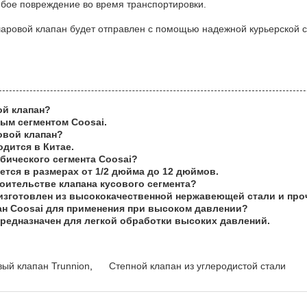
юбое повреждение во время транспортировки.
шаровой клапан будет отправлен с помощью надежной курьерской с
ой клапан?
вым сегментом Coosai.
овой клапан?
дится в Китае.
бического сегмента Coosai?
ется в размерах от 1/2 дюйма до 12 дюймов.
оительстве клапана кусового сегмента?
 изготовлен из высококачественной нержавеющей стали и пр
ан Coosai для применения при высоком давлении?
предназначен для легкой обработки высоких давлений.
ый клапан Trunnion
,
Степной клапан из углеродистой стали