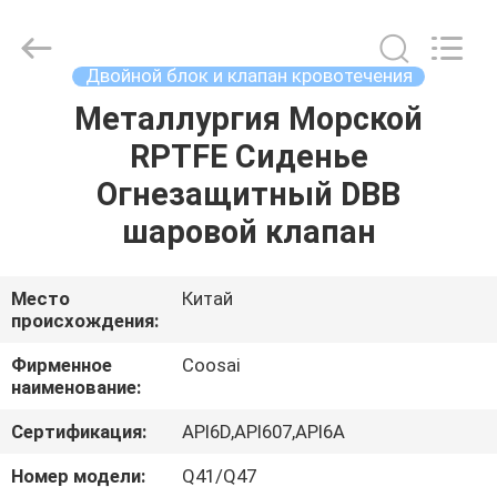
COOSAI
valve
group.
All
Rights
Двойной блок и клапан кровотечения
Reserved.
Металлургия Морской
ДОМОЙ
RPTFE Сиденье
ПРОДУКТЫ
Огнезащитный DBB
шаровой клапан
О
НАС
Место
Китай
происхождения:
ЭКСКУРСИЯ
Фирменное
Coosai
наименование:
ПО
Сертификация:
API6D,API607,API6A
ЗАВОДУ
Номер модели:
Q41/Q47