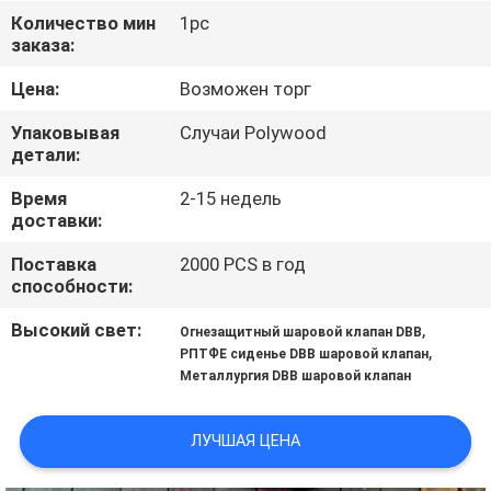
КОНТРОЛЬ
Количество мин
1pc
заказа:
КАЧЕСТВА
Цена:
Возможен торг
СВЯЖИТЕСЬ
Упаковывая
Случаи Polywood
С
детали:
НАМИ
Время
2-15 недель
доставки:
НОВОСТИ
Поставка
2000 PCS в год
способности:
Высокий свет:
,
ЗАПРОСИТЕ
Огнезащитный шаровой клапан DBB
,
РПТФЕ сиденье DBB шаровой клапан
ЦИТАТУ
Металлургия DBB шаровой клапан
КАРТА
ЛУЧШАЯ ЦЕНА
САЙТА