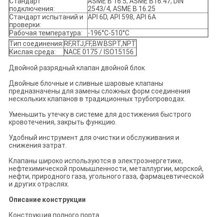
Стандарт
ASME B 16.5, ASME B16.47, DIN
подключения:
2543/4, ASME B 16.25
Стандарт испытаний и
API 6D, API 598, API 6A
проверки:
Рабочая температура:
-196°C-510°C
Тип соединения:
RF,RTJ,FF,BW.BSPT,NPT
Кислая среда:
NACE 0175 / ISO15156
Двойной разрядный клапан двойной блок
Двойные блочные и сливные шаровые клапаны
предназначены для замены сложных форм соединения
нескольких клапанов в традиционных трубопроводах.
Уменьшить утечку в системе для достижения быстрого
кровотечения, закрыть функцию.
Удобный инструмент для очистки и обслуживания и
снижения затрат.
Клапаны широко используются в электроэнергетике,
нефтехимической промышленности, металлургии, морской,
нефти, природного газа, угольного газа, фармацевтической
и других отраслях.
Описание конструкции
Конструкция полного порта