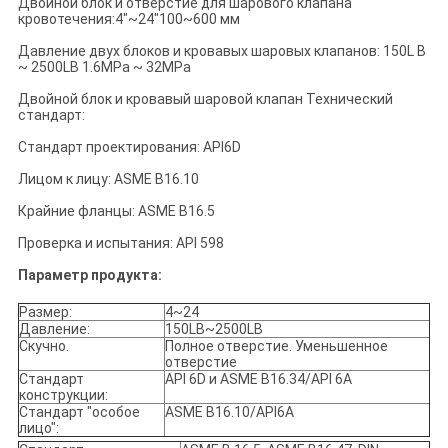
Двойной блок и отверстие для шарового клапана
кровотечения:4"~24"100~600 мм
Давление двух блоков и кровавых шаровых клапанов: 150L B
~ 2500LB 1.6MPa ~ 32MPa
Двойной блок и кровавый шаровой клапан Технический
стандарт:
Стандарт проектирования: APl6D
Лицом к лицу: ASME B16.10
Крайние фланцы: ASME B16.5
Проверка и испытания: API 598
Параметр продукта:
Размер:
4~24
Давление:
150LB~2500LB
Скучно.
Полное отверстие. Уменьшенное
отверстие
Стандарт
API 6D и ASME B16.34/API 6A
конструкции:
Стандарт "особое
ASME B16.10/API6A
лицо":