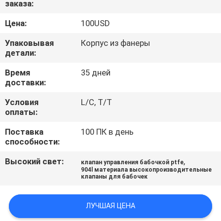
заказа:
КОНТРОЛЬ
КАЧЕСТВА
Цена:
100USD
Упаковывая
Корпус из фанеры
СВЯЖИТЕСЬ
детали:
С
Время
35 дней
доставки:
НАМИ
Условия
L/C, T/T
оплаты:
НОВОСТИ
Поставка
100 ПК в день
способности:
ЗАПРОСИТЕ
Высокий свет:
,
клапан управления бабочкой ptfe
ЦИТАТУ
904l материала высокопроизводительные
клапаны для бабочек
КАРТА
ЛУЧШАЯ ЦЕНА
САЙТА