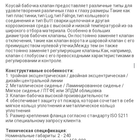
Коусай бабочка клапан предоставляет различные типы для
удовлетворения различных глаз к глазу размеры.Такие как
тип пластинки,тип Lug,тип Falnge,тип кольцевого
соединения и тип Butt сварки.щелочная и другая
коррозионная среда с высокой и низкой температурой из-за
широкого отбора материала. Особенно в больших
диаметров бабочек клапаны, Он постоянно заменяет клапан
отключения, такие как клапан ворота и шаровой клапан с его
преимуществом нулевой утечки,Между тем он также
постоянно заменяет регулирующие клапаны.Как, например,
клапан с глобусом с его превосходными характеристиками в
регулировании и контроле.
Конструктивные особенности:
1: тройная эксцентрическая / двойная эксцентрическая /
дизайн центральной линии
2: Металлическое сиденье / Ламинированное сиденье /
Мягкое сиденье / ПТФЕ или ЭПДМ облицовка
3: Клапан-бабочка высокой производительности
4: обеспечивает защиту от пожара, которая сочетает в себе
мягкое кольцо уплотнения и металлическое кольцо
уплотнения
5: Размер крепления фланца согласно стандарту ISO 5211
или специальному запросу клиента.
Техническая спецификация:
Номинальные габариты: 2 - 240