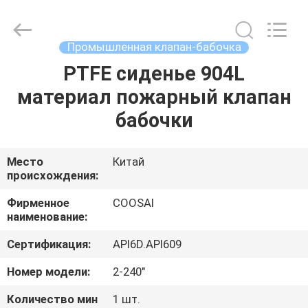
COOSAI
valve
group.
All
Rights
Промышленная клапан-бабочка
Reserved.
PTFE сиденье 904L
ДОМОЙ
материал пожарный клапан
ПРОДУКТЫ
бабочки
О
Место
Китай
происхождения:
НАС
Фирменное
COOSAI
наименование:
ЭКСКУРСИЯ
Сертификация:
API6D.API609
ПО
ЗАВОДУ
Номер модели:
2-240"
Количество мин
1 шт.