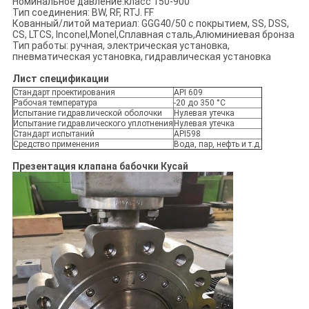
Номинальное давление:класс 150-900
Тип соединения: BW, RF, RTJ. FF
Кованный/литой материал: GGG40/50 с покрытием, SS, DSS,
CS, LTCS, Inconel,Monel,Сплавная сталь,Алюминиевая бронза
Тип работы: ручная, электрическая установка,
пневматическая установка, гидравлическая установка
Лист спецификации
Стандарт проектирования
API 609
Рабочая температура
-20 до 350 °C
Испытание гидравлической оболочки
Нулевая утечка
Испытание гидравлического уплотнения
Нулевая утечка
Стандарт испытаний
API598
Средство применения
Вода, пар, нефть и т.д.
Презентация клапана бабочки Кусай