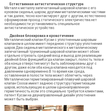
Естественная антистатическая структура
Металл к металлу запечатанный шаровой клапан с его
кузовом сиденья, шаром, другими металлическими частями
и так далее, тесно контактируют друг с другом, естественно
сформировав проход статического электричества.нет
необходимости устанавливать специальное
антистатическое устройство.
Двойная блокировка и кровотечение
Металлический клапан Кусаи с уплотненным шаровым
клапаном в целом имеет переднюю структуру уплотнения
шаров.Два сиденья металлического к металлическому
запечатанный трунионный шаровой клапан может обоих
отдельно отрезать средний вход и выход для реализации
двойной блок функцииКогда клапан закрыт, полость тела и
оба конца отверстия могут быть заблокированы друг с
другом, даже если оба конца клапана находятся под
давлением одновременно.В то время как среда,
оставленная в полости тела может облегчить через.
Металлически герметизированный плавучий шаровой
клапан Coosai имеет заднюю структуру герметизации
шаров, использующую в целом однонаправленную
герметичность.если это специально требуется клиентами,
патент Кусаи на двунаправленный дизайн уплотнения
может быть выбран.