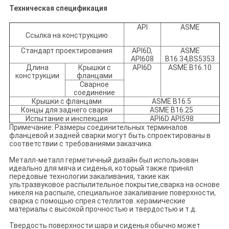
Техническая спецификация
API
ASME
Ссылка на конструкцию
Стандарт проектирования
API6D,
ASME
API608
B16.34,
BS5353
Длина
Крышки с
API6D
ASME B16.10
конструкции
фланцами
Сварное
соединение
Крышки с фланцами
ASME B16.5
Концы для заднего сварки
ASME B16.25
Испытание и инспекция
API6D API598
Примечание: Размеры соединительных терминалов
фланцевой и задней сварки могут быть спроектированы в
соответствии с требованиями заказчика.
Металл-металл герметичный дизайн был использован
идеально для мяча и сиденья, который также принял
передовые технологии закаливания, такие как
ультразвуковое распылительное покрытие,сварка на основе
никеля на распыле, специальное закаливание поверхности,
сварка с помощью спрея стеллитов. керамические
материалы с высокой прочностью и твердостью и т.д.
Твердость поверхности шара и сиденья обычно может