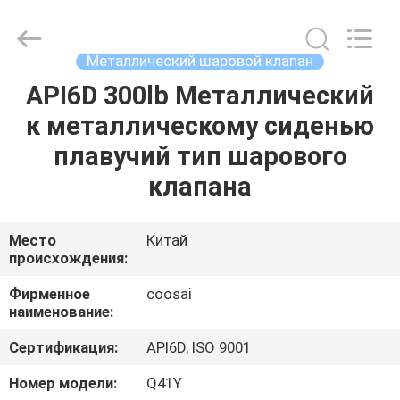
COOSAI
valve
group.
All
Rights
Металлический шаровой клапан
Reserved.
API6D 300lb Металлический
ДОМОЙ
к металлическому сиденью
ПРОДУКТЫ
плавучий тип шарового
клапана
О
НАС
Место
Китай
происхождения:
ЭКСКУРСИЯ
Фирменное
coosai
наименование:
ПО
Сертификация:
API6D, ISO 9001
ЗАВОДУ
Номер модели:
Q41Y