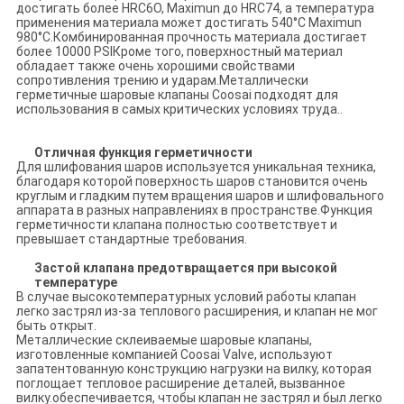
достигать более HRC6O, Maximun до HRC74, а температура
применения материала может достигать 540°C Maximun
980°C.Комбинированная прочность материала достигает
более 10000 PSIКроме того, поверхностный материал
обладает также очень хорошими свойствами
сопротивления трению и ударам.Металлически
герметичные шаровые клапаны Coosai подходят для
использования в самых критических условиях труда..
Отличная функция герметичности
Для шлифования шаров используется уникальная техника,
благодаря которой поверхность шаров становится очень
круглым и гладким путем вращения шаров и шлифовального
аппарата в разных направлениях в пространстве.Функция
герметичности клапана полностью соответствует и
превышает стандартные требования.
Застой клапана предотвращается при высокой
температуре
В случае высокотемпературных условий работы клапан
легко застрял из-за теплового расширения, и клапан не мог
быть открыт.
Металлические склеиваемые шаровые клапаны,
изготовленные компанией Coosai Valve, используют
запатентованную конструкцию нагрузки на вилку, которая
поглощает тепловое расширение деталей, вызванное
вилку.обеспечивается, чтобы клапан не застрял и был легко