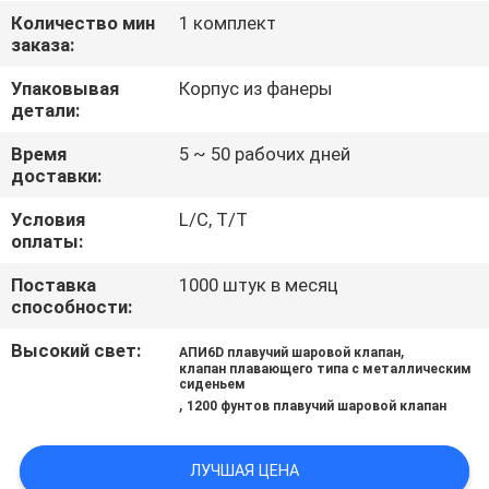
КОНТРОЛЬ
Количество мин
1 комплект
заказа:
КАЧЕСТВА
Упаковывая
Корпус из фанеры
детали:
СВЯЖИТЕСЬ
С
Время
5 ~ 50 рабочих дней
доставки:
НАМИ
Условия
L/C, T/T
оплаты:
НОВОСТИ
Поставка
1000 штук в месяц
способности:
ЗАПРОСИТЕ
Высокий свет:
,
АПИ6D плавучий шаровой клапан
ЦИТАТУ
клапан плавающего типа с металлическим
сиденьем
,
1200 фунтов плавучий шаровой клапан
КАРТА
ЛУЧШАЯ ЦЕНА
САЙТА