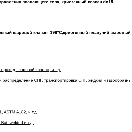
правления плавающего типа
криогенный клапан dn15
,
енный шаровой клапан -198°C,криогенный плавучий шаровый 
роход; шаровой клапан, и т.д.
 распределение СПГ, транспортировка СПГ, жидкий и газообразный 
 ASTM A182, и т.д.
Butt welded и т.д.