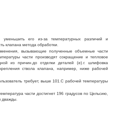
ы уменьшить его из-за температурных различий и
ть клапана метода обработки.
изменения, вызывающие полученные объемные части
мпературы части производят сокращение и тепловое
ной из причин.до отделки деталей (e).г. шлифовка
 крепления ствола клапана, например, ниже рабочей
ользователь требует, выше 101.C рабочей температуры
температура части достигнет 196 градусов по Цельсию,
л дважды.