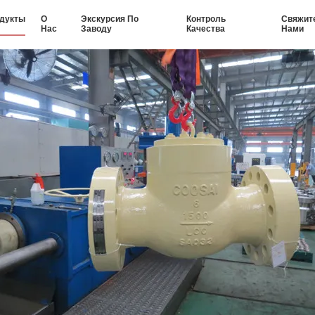
дукты
О
Экскурсия По
Контроль
Свяжит
Нас
Заводу
Качества
Нами