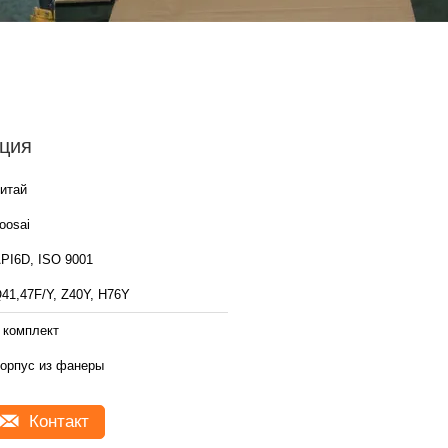
ция
итай
oosai
PI6D, ISO 9001
41,47F/Y, Z40Y, H76Y
 комплект
орпус из фанеры
Контакт