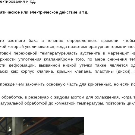
ктирования и т.д.
тическое или электрическое действие и т.д.
го азотного бака в течение определенного времени, чтоб
й,который увеличивается, когда низкотемпературная герметичнос
товой переходной температуре,часть аустенита в мартенцит 
рхности уплотнения клапанаКроме того, по мере снижения те
ти деформации, вызванной низкой утечки также является од
таких как: корпус клапана, крышки клапана, пластины (диски),
прежде чем закончить основную часть для криогенных, но если п
обработке, в резервуар с жидким азотом для охлаждения, когда 
 натуральной обработкой до комнатной температуры, повторить цик