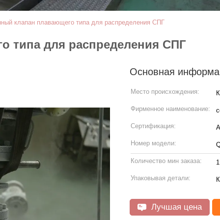
нный клапан плавающего типа для распределения СПГ
о типа для распределения СПГ
Основная информа
Место происхождения:
К
Фирменное наименование:
c
Сертификация:
A
Номер модели:
Q
Количество мин заказа:
1
Упаковывая детали:
К
Лучшая цена