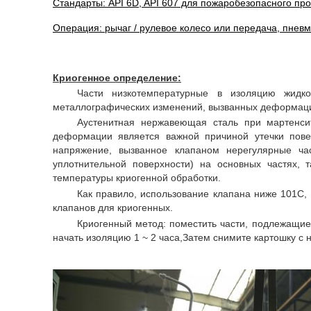
Стандарты: API 6D, API 607 для пожаробезопасного прое
Операция: рычаг / рулевое колесо или передача, пневма
Криогенное определение:
Части низкотемпературные в изоляцию жидко
металлографических изменений, вызванных деформацие
Аустенитная нержавеющая сталь при мартенси
деформации является важной причиной утечки пове
напряжение, вызванное клапаном нерегулярные час
уплотнительной поверхности) на основных частях, 
температуры криогенной обработки.
Как правило, использование клапана ниже 101C, 
клапанов для криогенных.
Криогенный метод: поместить части, подлежащие 
начать изоляцию 1 ~ 2 часа,Затем снимите картошку с