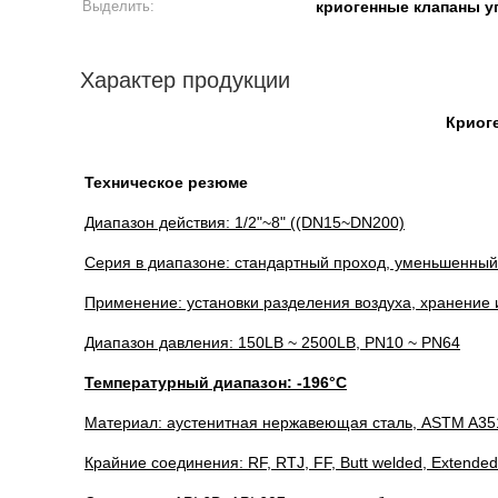
Выделить:
криогенные клапаны у
Характер продукции
Криог
Техническое резюме
Диапазон действия: 1/2"~8" ((DN15~DN200)
Серия в диапазоне: стандартный проход, уменьшенный п
Применение: установки разделения воздуха, хранение и
Диапазон давления: 150LB ~ 2500LB, PN10 ~ PN64
Температурный диапазон: -196°C
Материал: аустенитная нержавеющая сталь, ASTM A351,
Крайние соединения: RF, RTJ, FF, Butt welded, Extended 