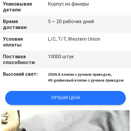
КОНТРОЛЬ
Упаковывая
Корпус из фанеры
детали:
КАЧЕСТВА
Время
5 ~ 20 рабочих дней
доставки:
СВЯЖИТЕСЬ
Условия
L/C, T/T, Western Union
С
оплаты:
НАМИ
Поставка
10000 штук
способности:
НОВОСТИ
Высокий свет:
,
2500LB клапан с ручным приводом
48-дюймовый клапан с ручным приводом
ЗАПРОСИТЕ
ЛУЧШАЯ ЦЕНА
ЦИТАТУ
КАРТА
САЙТА