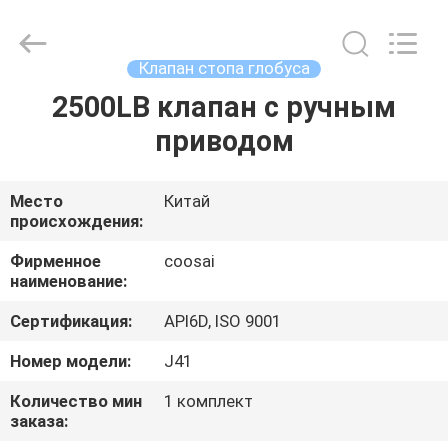
COOSAI
valve
group.
All
Rights
Клапан стопа глобуса
Reserved.
2500LB клапан с ручным
ДОМОЙ
приводом
ПРОДУКТЫ
Место
Китай
происхождения:
О
НАС
Фирменное
coosai
наименование:
Сертификация:
API6D, ISO 9001
ЭКСКУРСИЯ
ПО
Номер модели:
J41
ЗАВОДУ
Количество мин
1 комплект
заказа: