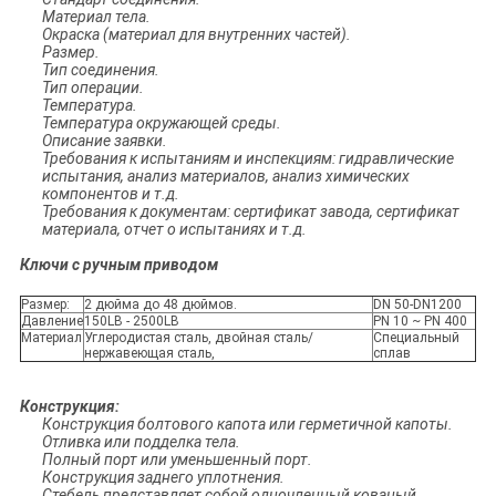
Материал тела.
Окраска (материал для внутренних частей).
Размер.
Тип соединения.
Тип операции.
Температура.
Температура окружающей среды.
Описание заявки.
Требования к испытаниям и инспекциям: гидравлические
испытания, анализ материалов, анализ химических
компонентов и т.д.
Требования к документам: сертификат завода, сертификат
материала, отчет о испытаниях и т.д.
Ключи с ручным приводом
Размер:
2 дюйма до 48 дюймов.
DN 50-DN1200
Давление
150LB - 2500LB
PN 10 ~ PN 400
Материал
Углеродистая сталь, двойная сталь/
Специальный
нержавеющая сталь,
сплав
Конструкция:
Конструкция болтового капота или герметичной капоты.
Отливка или подделка тела.
Полный порт или уменьшенный порт.
Конструкция заднего уплотнения.
Стебель представляет собой одночленный кованый