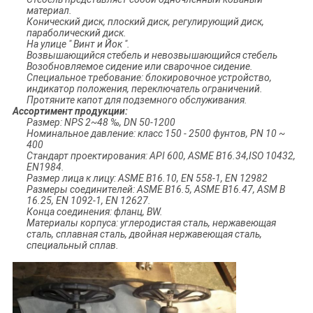
материал.
Конический диск, плоский диск, регулирующий диск,
параболический диск.
На улице " Винт и Йок ".
Возвышающийся стебель и невозвышающийся стебель
Возобновляемое сидение или сварочное сидение.
Специальное требование: блокировочное устройство,
индикатор положения, переключатель ограничений.
Протяните капот для подземного обслуживания.
Ассортимент продукции:
Размер: NPS 2~48 ‰, DN 50-1200
Номинальное давление: класс 150 - 2500 фунтов, PN 10 ~
400
Стандарт проектирования: API 600, ASME B16.34,ISO 10432,
EN1984.
Размер лица к лицу: ASME B16.10, EN 558-1, EN 12982
Размеры соединителей: ASME B16.5, ASME B16.47, ASM B
16.25, EN 1092-1, EN 12627.
Конца соединения: фланц, BW.
Материалы корпуса: углеродистая сталь, нержавеющая
сталь, сплавная сталь, двойная нержавеющая сталь,
специальный сплав.