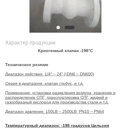
PRIVACY
POLICY
Характер продукции
Криогенный клапан -198°C
Техническое резюме
Диапазон действия: 1/4" ~ 24" ((DN6 ~ DN600)
Серия в диапазоне: клапан глобус, и т.д.
Применение: установки разделения воздуха, хранение и
распределение СПГ, транспортировка СПГ, жидкий и
газообразный кислород для производства стали и т.д.
Диапазон давления: 150LB ~ 2500LB, PN10 ~ PN64
Температурный диапазон: -198 градусов Цельсия