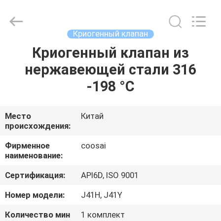
COOSAI
valve
group.
All
Rights
Криогенный клапан
Reserved.
Криогенный клапан из
ДОМОЙ
нержавеющей стали 316
ПРОДУКТЫ
-198 °C
О
Место
Китай
происхождения:
НАС
Фирменное
coosai
наименование:
ЭКСКУРСИЯ
Сертификация:
API6D, ISO 9001
ПО
ЗАВОДУ
Номер модели:
J41H, J41Y
Количество мин
1 комплект