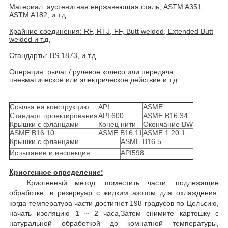
Материал: аустенитная нержавеющая сталь, ASTM A351,
ASTM A182, и т.д.
Крайние соединения: RF, RTJ, FF, Butt welded, Extended Butt
welded и т.д.
Стандарты: BS 1873, и т.д.
Операция: рычаг / рулевое колесо или передача,
пневматическое или электрическое действие и т.д.
Ссылка на конструкцию
API
ASME
Стандарт проектирования
API 600
ASME B16.34
Крышки с фланцами
Конец нити
Окончание BW
ASME B16.10
ASME B16.11
ASME 1.20.1
Крышки с фланцами
ASME B16.5
Испытание и инспекция
API598
Криогенное определение:
Криогенный метод: поместить части, подлежащие
обработке, в резервуар с жидким азотом для охлаждения,
когда температура части достигнет 198 градусов по Цельсию,
начать изоляцию 1 ~ 2 часа,Затем снимите картошку с
натуральной обработкой до комнатной температуры,