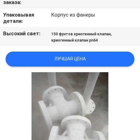
заказа:
КОНТРОЛЬ
КАЧЕСТВА
Упаковывая
Корпус из фанеры
детали:
СВЯЖИТЕСЬ
Высокий свет:
,
150 фунтов криогенный клапан
криогенный клапан pn64
С
НАМИ
ЛУЧШАЯ ЦЕНА
НОВОСТИ
ЗАПРОСИТЕ
ЦИТАТУ
КАРТА
САЙТА